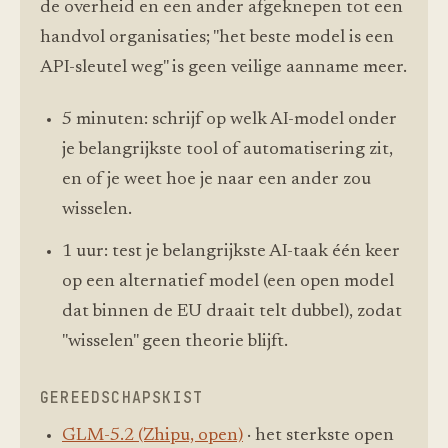
de overheid en een ander afgeknepen tot een
handvol organisaties; "het beste model is een
API-sleutel weg" is geen veilige aanname meer.
5 minuten: schrijf op welk AI-model onder
je belangrijkste tool of automatisering zit,
en of je weet hoe je naar een ander zou
wisselen.
1 uur: test je belangrijkste AI-taak één keer
op een alternatief model (een open model
dat binnen de EU draait telt dubbel), zodat
"wisselen" geen theorie blijft.
GEREEDSCHAPSKIST
GLM-5.2 (Zhipu, open)
· het sterkste open