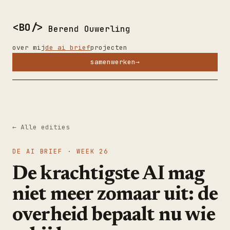
<BO/>
Berend Ouwerling
over mij
de ai brief
projecten
samenwerken
→
←
Alle edities
DE AI BRIEF · WEEK
26
De krachtigste AI mag
niet meer zomaar uit: de
overheid bepaalt nu wie