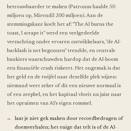
betrouwbaarder te maken (Patronus haalde 50
miljoen op, Mirendil 200 miljoen). Aan de
stemmingskant koelt het af: "The AI burns the
toast, I scrape it" werd een veelgedeelde
verzuchting onder ervaren ontwikkelaars, "de AI-
backlash is net begonnen" trendde, en centrale
bankiers waarschuwden hardop dat de AI-boom
een financiële crash riskeert. Het ongemak is dat
het geld en de twijfel naar dezelfde plek wijzen:
niemand weet zeker of dit een nieuwe normaal is
of een zeepbel, en het kapitaal vloeit nu juist naar
het opruimen van AI's eigen rommel.
laat je niet gek maken door recordbedragen of
doemverhalen; het enige dat telt is of de AI-