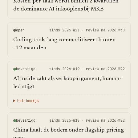
Kosten-per-taak wordt binnen 2 kwartalen
de dominante AI-inkooplens bij MKB
open
sinds
2026-W21
· review na
2026-W30
Coding-tools-laag commoditiseert binnen
~12 maanden
bevestigd
sinds
2026-W19
· review na
2026-W22
AI inside zakt als verkoopargument, human-
led stijgt
het bewijs
bevestigd
sinds
2026-W18
· review na
2026-W22
China haalt de bodem onder flagship-pricing