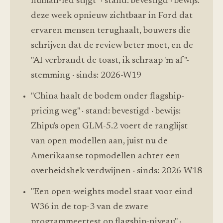
human-led stijgt" · stand: bevestigd · bewijs:
deze week opnieuw zichtbaar in Ford dat
ervaren mensen terughaalt, bouwers die
schrijven dat de review beter moet, en de
"AI verbrandt de toast, ik schraap 'm af"-
stemming · sinds: 2026-W19
"China haalt de bodem onder flagship-
pricing weg" · stand: bevestigd · bewijs:
Zhipu's open GLM-5.2 voert de ranglijst
van open modellen aan, juist nu de
Amerikaanse topmodellen achter een
overheidshek verdwijnen · sinds: 2026-W18
"Een open-weights model staat voor eind
W36 in de top-3 van de zware
programmeertest op flagship-niveau" ·