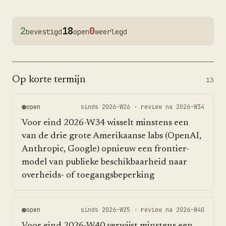
2
18
0
bevestigd
open
weerlegd
Op korte termijn
13
open
sinds
2026-W26
· review na
2026-W34
Voor eind 2026-W34 wisselt minstens een
van de drie grote Amerikaanse labs (OpenAI,
Anthropic, Google) opnieuw een frontier-
model van publieke beschikbaarheid naar
overheids- of toegangsbeperking
open
sinds
2026-W25
· review na
2026-W40