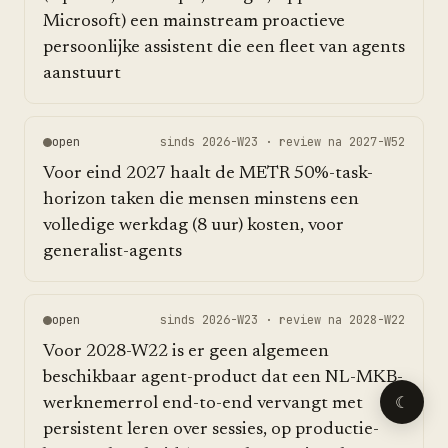
Microsoft) een mainstream proactieve
persoonlijke assistent die een fleet van agents
aanstuurt
open
sinds
2026-W23
· review na
2027-W52
Voor eind 2027 haalt de METR 50%-task-
horizon taken die mensen minstens een
volledige werkdag (8 uur) kosten, voor
generalist-agents
open
sinds
2026-W23
· review na
2028-W22
Voor 2028-W22 is er geen algemeen
beschikbaar agent-product dat een NL-MKB-
☾
werknemerrol end-to-end vervangt met
persistent leren over sessies, op productie-