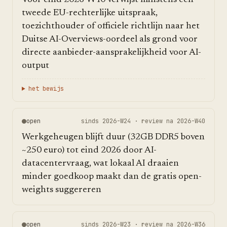
Voor eind 2026-W40 verwijst minstens een
tweede EU-rechterlijke uitspraak,
toezichthouder of officiele richtlijn naar het
Duitse AI-Overviews-oordeel als grond voor
directe aanbieder-aansprakelijkheid voor AI-
output
het bewijs
open
sinds
2026-W24
· review na
2026-W40
Werkgeheugen blijft duur (32GB DDR5 boven
~250 euro) tot eind 2026 door AI-
datacentervraag, wat lokaal AI draaien
minder goedkoop maakt dan de gratis open-
weights suggereren
open
sinds
2026-W23
· review na
2026-W36