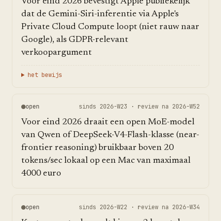
Voor eind 2026 bevestigt Apple publiekelijk
dat de Gemini-Siri-inferentie via Apple's
Private Cloud Compute loopt (niet rauw naar
Google), als GDPR-relevant
verkoopargument
het bewijs
open
sinds
2026-W23
· review na
2026-W52
Voor eind 2026 draait een open MoE-model
van Qwen of DeepSeek-V4-Flash-klasse (near-
frontier reasoning) bruikbaar boven 20
tokens/sec lokaal op een Mac van maximaal
4000 euro
open
sinds
2026-W22
· review na
2026-W34