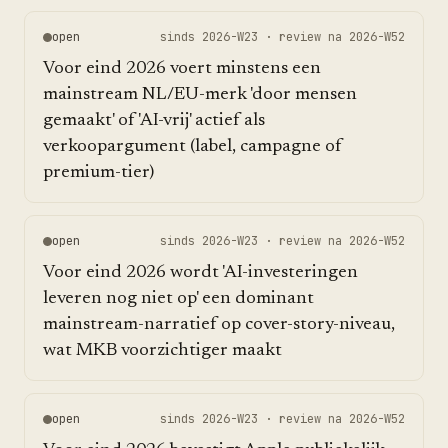
open
sinds
2026-W23
· review na
2026-W52
Voor eind 2026 voert minstens een
mainstream NL/EU-merk 'door mensen
gemaakt' of 'AI-vrij' actief als
verkoopargument (label, campagne of
premium-tier)
open
sinds
2026-W23
· review na
2026-W52
Voor eind 2026 wordt 'AI-investeringen
leveren nog niet op' een dominant
mainstream-narratief op cover-story-niveau,
wat MKB voorzichtiger maakt
open
sinds
2026-W23
· review na
2026-W52