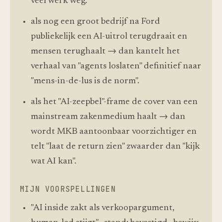
veel werk weg.
als nog een groot bedrijf na Ford
publiekelijk een AI-uitrol terugdraait en
mensen terughaalt → dan kantelt het
verhaal van "agents loslaten" definitief naar
"mens-in-de-lus is de norm".
als het "AI-zeepbel"-frame de cover van een
mainstream zakenmedium haalt → dan
wordt MKB aantoonbaar voorzichtiger en
telt "laat de return zien" zwaarder dan "kijk
wat AI kan".
MIJN VOORSPELLINGEN
"AI inside zakt als verkoopargument,