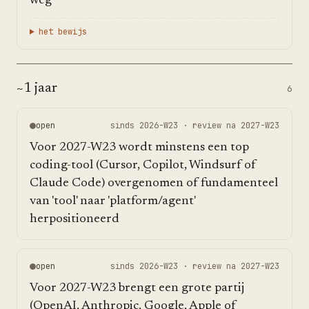
weg
het bewijs
~1 jaar
6
open
sinds
2026-W23
· review na
2027-W23
Voor 2027-W23 wordt minstens een top
coding-tool (Cursor, Copilot, Windsurf of
Claude Code) overgenomen of fundamenteel
van 'tool' naar 'platform/agent'
herpositioneerd
open
sinds
2026-W23
· review na
2027-W23
Voor 2027-W23 brengt een grote partij
(OpenAI, Anthropic, Google, Apple of